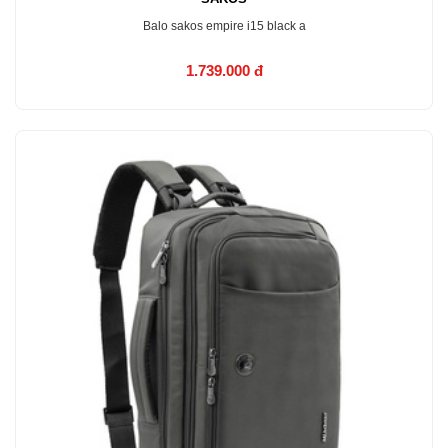
Balo sakos empire i15 black a
1.739.000 đ
MUA NGAY