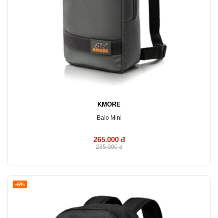
KMORE
Balo Mini
265.000 đ
285.000 đ
MUA NGAY
-6%