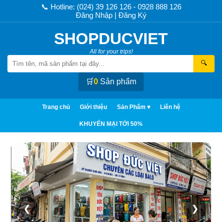
📞 Hotline: (024) 39 126 126 - 0928 888 126
Đăng Nhập
|
Đăng Ký
SHOPDUCVIET
All for your trips!
🔍
🛒
0
Sản phẩm
Trang chủ
Giới thiệu
Sản Phẩm ▾
Liên hệ
KHUYẾN MẠI TỚI 50%
❮
❯